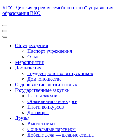
Перейти
КГУ "Детская деревня семейного типа" управления
к
образования ВКО
содержимому
(нажмите
Enter)
Об учреждении
Паспорт учреждения
О нас
Мероприятия
Достижения
Трудоустройство выпускников
Дом юношества
Оздоровление, летний отдых
Государственные закупки
Планы закупок
Объявления о конкурсе
Итоги конкурсов
Договоры
Друзья
Выпускники
Социальные партнеры
Добрые дела — щедрые сердца