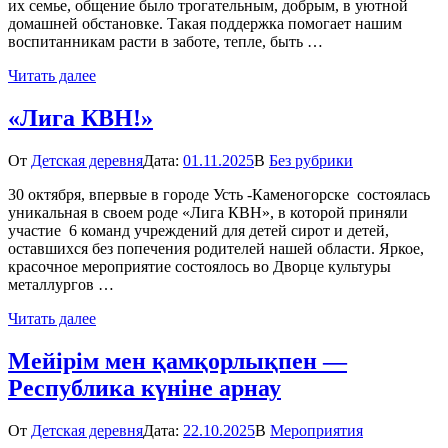
их семье, общение было трогательным, добрым, в уютной
домашней обстановке. Такая поддержка помогает нашим
воспитанникам расти в заботе, тепле, быть …
Читать далее
«Лига КВН!»
От
Детская деревня
Дата:
01.11.2025
В
Без рубрики
30 октября, впервые в городе Усть -Каменогорске состоялась
уникальная в своем роде «Лига КВН», в которой приняли
участие 6 команд учреждений для детей сирот и детей,
оставшихся без попечения родителей нашей области. Яркое,
красочное мероприятие состоялось во Дворце культуры
металлургов …
Читать далее
Мейірім мен қамқорлықпен —
Республика күніне арнау
От
Детская деревня
Дата:
22.10.2025
В
Мероприятия