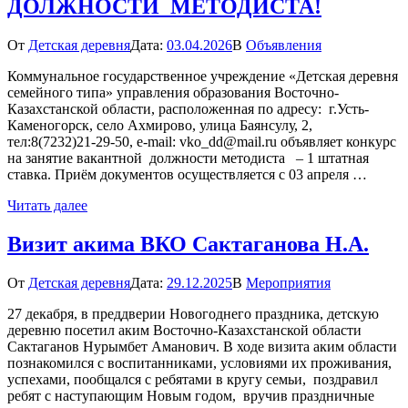
ДОЛЖНОСТИ МЕТОДИСТА!
От
Детская деревня
Дата:
03.04.2026
В
Объявления
Коммунальное государственное учреждение «Детская деревня
семейного типа» управления образования Восточно-
Казахстанской области, расположенная по адресу: г.Усть-
Каменогорск, село Ахмирово, улица Баянсулу, 2,
тел:8(7232)21-29-50, e-mail: vko_dd@mail.ru объявляет конкурс
на занятие вакантной должности методиста – 1 штатная
ставка. Приём документов осуществляется с 03 апреля …
Читать далее
Визит акима ВКО Сактаганова Н.А.
От
Детская деревня
Дата:
29.12.2025
В
Мероприятия
27 декабря, в преддверии Новогоднего праздника, детскую
деревню посетил аким Восточно-Казахстанской области
Сактаганов Нурымбет Аманович. В ходе визита аким области
познакомился с воспитанниками, условиями их проживания,
успехами, пообщался с ребятами в кругу семьи, поздравил
ребят с наступающим Новым годом, вручив праздничные