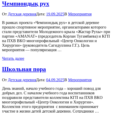
Чемпиондық рух
От
Детская деревня
Дата:
19.09.2025
В
Мероприятия
В рамках проекта «Чемпиондық рух» в детской деревне
прошло спортивное мероприятие, организаторами которого
стали представители Молодежного крыла «Жастар Рухы» при
партии «AMANAT» (председатель Корлан Тугамбаева) и КГП
на ПХВ ВКО многопрофильный «Центр Онкологии и
Хирургии» (руководитель Сагидуллина Г.Г.). Цель
мероприятия — популяризация …
Читать далее
Школьная пора
От
Детская деревня
Дата:
04.09.2025
В
Мероприятия
День знаний, начало учебного года – хороший повод для
добрых дел. С началом учебного года воспитанников
поздравили представители коллектива КГП на ПХВ ВКО
многопрофильный «Центр Онкологии и Хирургии».
Коллектив этого предприятия с вниманием принимает
участие в жизни детей детской деревни. Сотрудники …