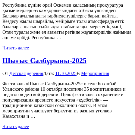
Республика күніне орай Өскемен қаласының прокуратура
қызметкерлері өз қамқорлығындағы отбасы үлгісіндегі
Балалар ауылындағы тәрбиеленушілерге барып қайтты.
Кездесу жылы шырайлы, мейірімге толы атмосферада өтті:
балаларға шағын сыйлықтар табысталды, мерекенің мәні,
Отан туралы және ел азаматы ретінде жауапкершілік жайында
әңгіме өрбіді. Республика …
Читать далее
Шығыс Салбұрыны-2025
От
Детская деревня
Дата:
11.10.2025
В
Мероприятия
Фестиваль «Шығыс Салбұрыны-2025» в селе Бозанбай
Уланского района 10 октября посетили 35 воспитанников и
педагогов детской деревни. Цель фестиваля: сохранение и
популяризация древнего искусства «құсбегілік» —
традиционной казахской соколиной охоты. В этом
мероприятии участвуют беркутчи из разных уголков
Казахстана и …
Читать далее