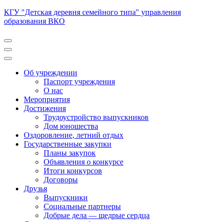
Перейти
КГУ "Детская деревня семейного типа" управления
к
образования ВКО
содержимому
(нажмите
Enter)
Об учреждении
Паспорт учреждения
О нас
Мероприятия
Достижения
Трудоустройство выпускников
Дом юношества
Оздоровление, летний отдых
Государственные закупки
Планы закупок
Объявления о конкурсе
Итоги конкурсов
Договоры
Друзья
Выпускники
Социальные партнеры
Добрые дела — щедрые сердца