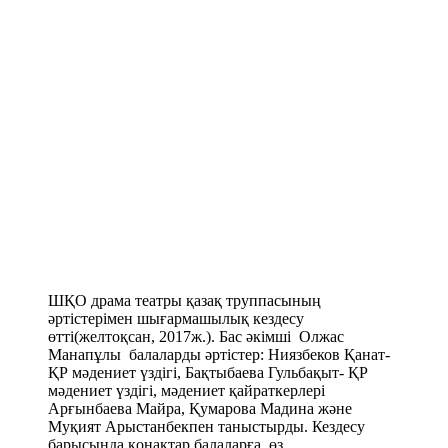
ШҚО драма театры қазақ труппасының
әртістерімен шығармашылық кездесу
өтті(желтоқсан, 2017ж.). Бас әкімші Олжас
Манапұлы балаларды әртістер: Ниязбеков Қанат-
ҚР мәдениет үздігі, Бақтыбаева Гульбақыт- ҚР
мәдениет үздігі, мәдениет қайраткерлері
Арғынбаева Майра, Қумарова Мадина және
Муқият Арыстанбекпен таныстырды. Кездесу
барысында қонақтар балаларға өз