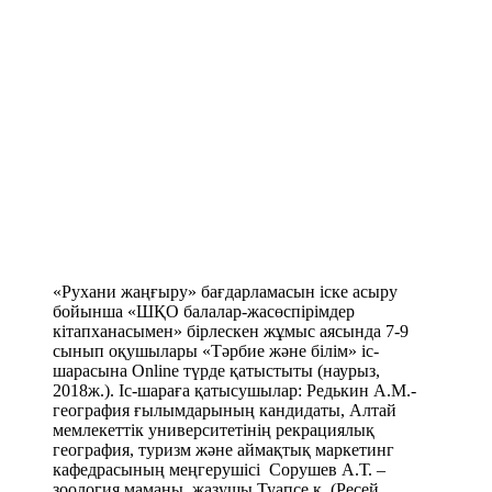
«Рухани жаңғыру» бағдарламасын іске асыру
бойынша «ШҚО балалар-жасөспірімдер
кітапханасымен» бірлескен жұмыс аясында 7-9
сынып оқушылары «Тәрбие және білім» іс-
шарасына Оnline түрде қатыстыты (наурыз,
2018ж.). Іс-шараға қатысушылар: Редькин А.М.-
география ғылымдарының кандидаты, Алтай
мемлекеттік университетінің рекрациялық
география, туризм және аймақтық маркетинг
кафедрасының меңгерушісі Сорушев А.Т. –
зоология маманы, жазушы Туапсе қ. (Ресей,