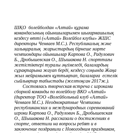
ШҚО болейболдан «Алтай» құрама
командасының ойыншыларымен шығармашылық
кездесу өтті («Алтай» Волейбол клубы» ЖШС
директоры Ченваев М.С.). Республикалық және
халықаралық жарыстардың бірнеше мәрте
чемпиондары ойыншылар Карпова О., Радулович
Б., Дробышевская О., Шышакова Н. спорттағы
жетістіктері туралы әңгімеледі, балалардың
сұрақтарына жауап берді, кездесу соңында Жаңа
жыл мейрамымен құттықтап, балаларға естелік
сыйлықтар табыстады (желтоқсан 2017ж.).
Состоялась творческая встреча с игроками
сборной команды по волейболу ВКО «Алтай»
(директор ТОО «Волейбольный клуб «Алтай»
Ченваев М.С.). Неоднократные Чемпионы
республиканских и международных соревнований
игроки Карпова О., Радулович Б., Дробышевская
О., Шышакова Н. рассказали о достижениях в
спорте, ответили на вопросы ребят и в
заключение поздравили с Новогодним праздником,