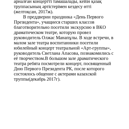
арналған концертті тамашалады, кейін қазақ
труппасының әртістерімен кездесу өтті
(желтоқсан, 2017ж).
В преддверии праздника «День Первого
Президента», учащиеся старших классов
благотворительно посетили экскурсию в ВКО
драматическом театре, которую провел
руководитель Олжас Манапұлы. В ходе встречи, в
малом зале театра воспитанники посетили
юбилейный концерт театральной «Арт-группы»,
руководитель Светлана Апасова, познакомились с
её творчеством.В большом зале драматического
театра ребята посмотрели концерт, посвященный
Дню Первого Президента РК, после которого
состоялось общение с актерами казахской
труппы(декабрь 2017г).