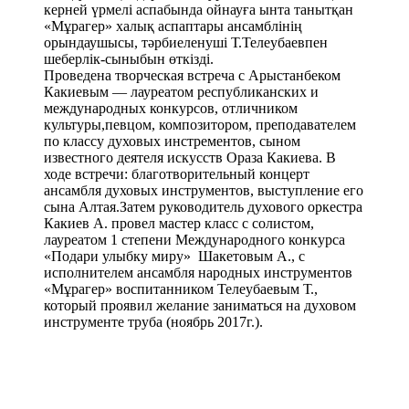
керней үрмелі аспабында ойнауға ынта танытқан
«Мұрагер» халық аспаптары ансамблінің
орындаушысы, тәрбиеленуші Т.Телеубаевпен
шеберлік-сыныбын өткізді.
Проведена творческая встреча с Арыстанбеком
Какиевым — лауреатом республиканских и
международных конкурсов, отличником
культуры,певцом, композитором, преподавателем
по классу духовых инстрементов, сыном
известного деятеля искусств Ораза Какиева. В
ходе встречи: благотворительный концерт
ансамбля духовых инструментов, выступление его
сына Алтая.Затем руководитель духового оркестра
Какиев А. провел мастер класс с солистом,
лауреатом 1 степени Международного конкурса
«Подари улыбку миру» Шакетовым А., с
исполнителем ансамбля народных инструментов
«Мұрагер» воспитанником Телеубаевым Т.,
который проявил желание заниматься на духовом
инструменте труба (ноябрь 2017г.).