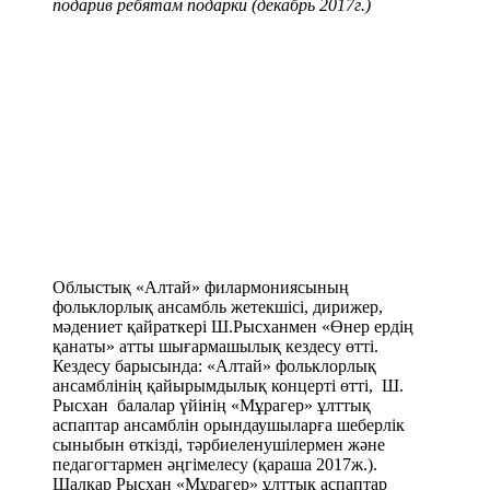
подарив ребятам подарки (декабрь 2017г.)
Облыстық «Алтай» филармониясының
фольклорлық ансамбль жетекшісі, дирижер,
мәдениет қайраткері Ш.Рысханмен «Өнер ердің
қанаты» атты шығармашылық кездесу өтті.
Кездесу барысында: «Алтай» фольклорлық
ансамблінің қайырымдылық концерті өтті, Ш.
Рысхан балалар үйінің «Мұрагер» ұлттық
аспаптар ансамблін орындаушыларға шеберлік
сыныбын өткізді, тәрбиеленушілермен және
педагогтармен әңгімелесу (қараша 2017ж.).
Шалқар Рысхан «Мұрагер» ұлттық аспаптар