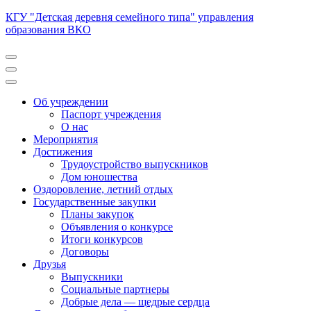
Перейти
КГУ "Детская деревня семейного типа" управления
к
образования ВКО
содержимому
(нажмите
Enter)
Об учреждении
Паспорт учреждения
О нас
Мероприятия
Достижения
Трудоустройство выпускников
Дом юношества
Оздоровление, летний отдых
Государственные закупки
Планы закупок
Объявления о конкурсе
Итоги конкурсов
Договоры
Друзья
Выпускники
Социальные партнеры
Добрые дела — щедрые сердца