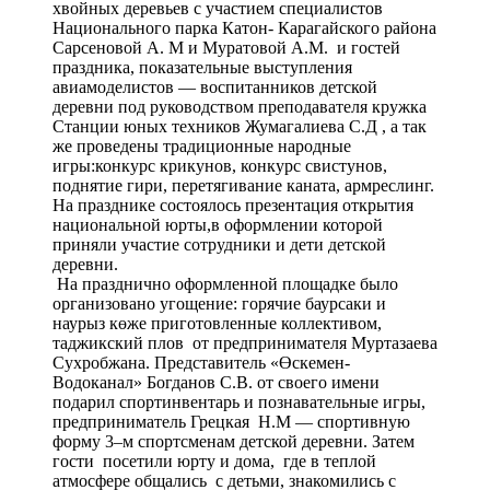
приняли участие сотрудники и дети детской
деревни.
На празднично оформленной площадке было
организовано угощение: горячие баурсаки и
наурыз көже приготовленные коллективом,
таджикский плов от предпринимателя Муртазаева
Сухробжана. Представитель «Өскемен-
Водоканал» Богданов С.В. от своего имени
подарил спортинвентарь и познавательные игры,
предприниматель Грецкая Н.М — спортивную
форму 3–м спортсменам детской деревни. Затем
гости посетили юрту и дома, где в теплой
атмосфере общались с детьми, знакомились с
бытом и с историей создания Детской деревни. В
течении праздника звучали песни и танцы.
Встреча завершилась общей фотографией на
память.