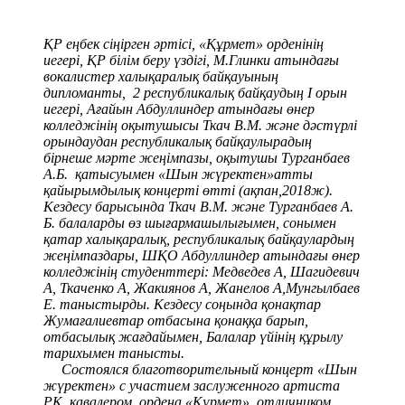
ҚР еңбек сіңірген әртісі, «Құрмет» орденінің
иегері, ҚР білім беру үздігі, М.Глинки атындағы
вокалистер халықаралық байқауының
дипломанты, 2 республикалық байқаудың І орын
иегері, Ағайын Абдуллиндер атындағы өнер
колледжінің оқытушысы Ткач В.М. және дәстүрлі
орындаудан республикалық байқаулырадың
бірнеше мәрте жеңімпазы, оқытушы Турганбаев
А.Б. қатысуымен «Шын жүректен»атты
қайырымдылық концерті өтті (ақпан,2018ж).
Кездесу барысында Ткач В.М. және Турганбаев А.
Б. балаларды өз шығармашылығымен, сонымен
қатар халықаралық, республикалық байқаулардың
жеңімпаздары, ШҚО Абдуллиндер атындағы өнер
колледжінің студенттері: Медведев А, Шагидевич
А, Ткаченко А, Жакиянов А, Жанелов А,Мунгылбаев
Е. таныстырды. Кездесу соңында қонақтар
Жумағалиевтар отбасына қонаққа барып,
отбасылық жағдайымен, Балалар үйінің құрылу
тарихымен танысты.
Состоялся благотворительный концерт «Шын
жүректен» с участием заслуженного артиста
РК, кавалером ордена «Кұрмет», отличником