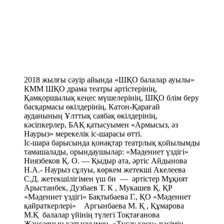
ауданының Ұлттық саябақ өкілдерінің,
кәсіпкерлер, БАҚ қатысуымен «Армысыз, әз
Наурыз» мерекелік іс-шарасы өтті.
Іс-шара барысында қонақтар театрлық қойылымды
тамашалады, орындаушылар: «Мәдениет үздігі»
Ниязбеков Қ. О. — Қыдыр ата, әртіс Айдынова
Н.А.- Наурыз сұлуы, көркем жетекші Акелеева
С.Д. жетекшілігімен үш би — әртістер Мұқият
Арыстанбек, Дузбаев Т. К , Мукашев Қ. ҚР
«Мәдениет үздігі» Бақтыбаева Г., ҚО «Мәдениет
қайраткерлері» Аргынбаева М. Қ , Құмарова
М.Қ балалар үйінің түлегі Тоқтағанова
Жансаяның қатысуымен «Тұсау кесу» рәсімін
өткізді. Оның ұлы Нариманның тұсауын ШҚО
білім беру ардагері, Меновной ауылдық округінің
ардагерлер Кеңесінің төрағасы, Қамқоршылық
кеңес мүшесі Рахимова М.Р. кесті. Ұлттық дәстүр
бойынша қатысушыларға А.А.Ислямов естелік
сыйлықтар табыстады. Балалар үйінің директоры
Ислямов А.А кәсіпкер Грецкая Н.М., әуе жобалау
жетекшісі Жумагалиев С.Д. алғыс хат, үздік
тәрбиеленушілер- Астана қаласының 20
жылдығына арналған 23 жастағы жастар
арасындағы ШҚО дзюдодан жекпе-жек
чемпионатының жеңімпаздары: Лисовская С.-1