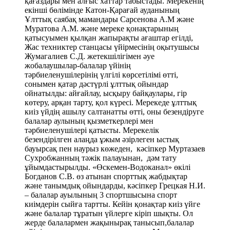
киіз үйдің ашылу салтанатты өтті, оны безендіруге
балалар аулының қызметкерлері мен
тәрбиеленушілері қатысты. Мерекелік
безендірілген алаңда ұжым әзірлеген ыстық
бауырсақ пен наурыз көжеден, кәсіпкер Муртазаев
Сухробжанның тәжік палауынан, дәм тату
ұйымдастырылды. «Өскемен-Водоканал» өкілі
Богданов С.В. өз атынан спорттық жабдықтар
және танымдық ойындарды, кәсіпкер Грецкая Н.И.
– балалар ауылының 3 спортшысына спорт
киімдерін сыйға тартты. Кейін қонақтар киіз үйге
және балалар тұратын үйлерге кіріп шықты. Ол
жерде балалармен жақынырақ танысып,балалар
үйінің құрылу тарихымен танысты. Мереке
барысында әндер айтылып, би биленді.Кездесу
естелік суретке түсумен аяқталды.
В апреле 2018года, в КГУ «ВКО детская
деревня» проведено праздничное мероприятие
«Армысыз, әз Наурыз» с участием актеров ВКО
драматического театра, членами Попечительского
совета, представителями управления образования
ВКО, представителями Национального парка
Катон-Карагайского района, предпринимателями,
СМИ. В ходе мероприятия гости увидели