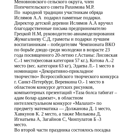
место (вес. категория 63 кг), Эдаева Л.- 1 место в
номинации «Декоративно-прикладное
творчество» Всероссийского творческого конкурса
г. Санкт-Петербург, Веревкина О.- 1 место в
областном конкурсе детских рисунков,
компьютерных презентаций «Таза болса табиғат –
адам болар адамзат», в областном
интеллектуальном конкурсе «Малахит» по
предмету математика — Должанова Д. 1 место,
Хавкунов К. 2 место, а также Милькова Д,
Игнатьева А, Загайнов С, Чинпулатов Б -3
место.
Во второй части праздника состоялось посадка
хвойных деревьев с участием специалистов
Национального парка Катон- Карагайского района
Сарсеновой А. М и Муратовой А.М. и гостей
праздника, показательные выступления
авиамоделистов — воспитанников детской
деревни под руководством преподавателя кружка
Станции юных техников Жумагалиева С.Д , а так
же проведены традиционные народные
игры:конкурс крикунов, конкурс свистунов,
поднятие гири, перетягивание каната, армреслинг.
На празднике состоялось презентация открытия
национальной юрты,в оформлении которой