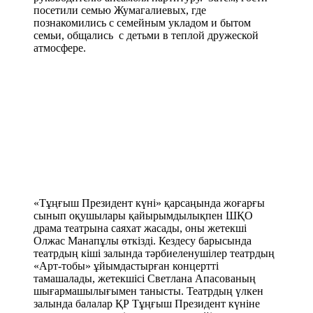
посетили семью Жумагалиевых, где
познакомились с семейным укладом и бытом
семьи, общались с детьми в теплой дружеской
атмосфере.
«Тұңғыш Президент күні» қарсаңында жоғарғы
сынып оқушылары қайырымдылықпен ШҚО
драма театрына саяхат жасады, оны жетекші
Олжас Манапұлы өткізді. Кездесу барысында
театрдың кіші залында тәрбиеленушілер театрдың
«Арт-тобы» ұйымдастырған концертті
тамашалады, жетекшісі Светлана Апасованың
шығармашылығымен танысты. Театрдың үлкен
залында балалар ҚР Тұңғыш Президент күніне