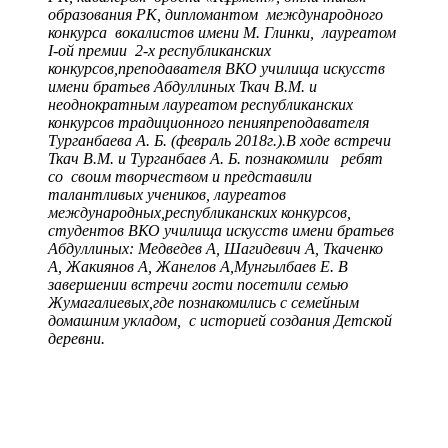
образования РК, дипломантом международного
конкурса вокалистов имени М. Глинки, лауреатом
І-ой премии 2-х республиканских
конкурсов,преподавателя ВКО училища искусств
имени братьев Абдуллиных Ткач В.М. и
неоднократным лауреатом республиканских
конкурсов традиционного пенияпреподавателя
Турганбаева А. Б. (февраль 2018г.).В ходе встречи
Ткач В.М. и Турганбаев А. Б. познакомили ребят
со своим творчеством и представили
талантливых учеников, лауреатов
международных,республиканских конкурсов,
студентов ВКО училища искусств имени братьев
Абдуллиных: Медведев А, Шагидевич А, Ткаченко
А, Жакиянов А, Жанелов А,Мунгылбаев Е. В
завершении встречи гости посетили семью
Жумагалиевых,где познакомились с семейным
домашним укладом, с историей создания Детской
деревни.