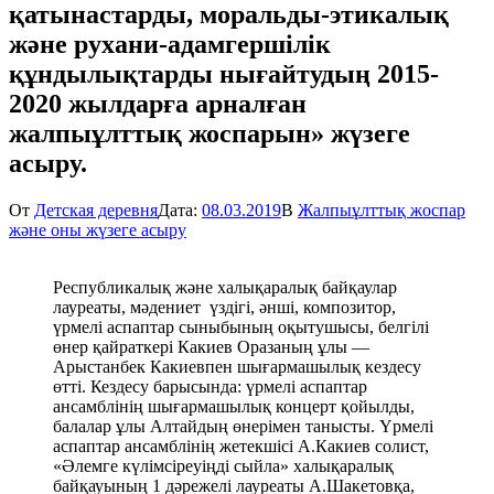
қатынастарды, моральды-этикалық
және рухани-адамгершілік
құндылықтарды нығайтудың 2015-
2020 жылдарға арналған
жалпыұлттық жоспарын» жүзеге
асыру.
От
Детская деревня
Дата:
08.03.2019
В
Жалпыұлттық жоспар
және оны жүзеге асыру
Республикалық және халықаралық байқаулар
лауреаты, мәдениет үздігі, әнші, композитор,
үрмелі аспаптар сыныбының оқытушысы, белгілі
өнер қайраткері Какиев Оразаның ұлы —
Арыстанбек Какиевпен шығармашылық кездесу
өтті. Кездесу барысында: үрмелі аспаптар
ансамблінің шығармашылық концерт қойылды,
балалар ұлы Алтайдың өнерімен танысты. Үрмелі
аспаптар ансамблінің жетекшісі А.Какиев солист,
«Әлемге күлімсіреуіңді сыйла» халықаралық
байқауының 1 дәрежелі лауреаты А.Шакетовқа,