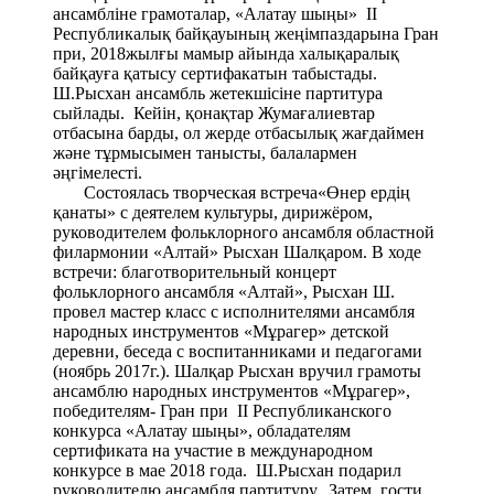
ансамбліне грамоталар, «Алатау шыңы» ІІ
Республикалық байқауының жеңімпаздарына Гран
при, 2018жылғы мамыр айында халықаралық
байқауға қатысу сертифакатын табыстады.
Ш.Рысхан ансамбль жетекшісіне партитура
сыйлады. Кейін, қонақтар Жумағалиевтар
отбасына барды, ол жерде отбасылық жағдаймен
және тұрмысымен танысты, балалармен
әңгімелесті.
Состоялась творческая встреча«Өнер ердің
қанаты» с деятелем культуры, дирижёром,
руководителем фольклорного ансамбля областной
филармонии «Алтай» Рысхан Шалқаром. В ходе
встречи: благотворительный концерт
фольклорного ансамбля «Алтай», Рысхан Ш.
провел мастер класс с исполнителями ансамбля
народных инструментов «Мұрагер» детской
деревни, беседа с воспитанниками и педагогами
(ноябрь 2017г.). Шалқар Рысхан вручил грамоты
ансамблю народных инструментов «Мұрагер»,
победителям- Гран при ІІ Республиканского
конкурса «Алатау шыңы», обладателям
сертификата на участие в международном
конкурсе в мае 2018 года. Ш.Рысхан подарил
руководителю ансамбля партитуру. Затем, гости