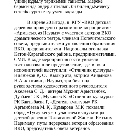
театрализованное представление, где в роли
исполнителей выступили: «Отличник культуры»
Ниязбеков Қ. О. -Кыдыр ата, актриса Айдынова
Н.А.-красавица Наурыз, три бия под
руководством художественного руководителя
Акелеева С. Д.- актеры Мұқият Арыстанбек,
Дузбаев Т. К , Мукашев Қ. «Отличник культуры»
РК Бақтыбаева Г, «Деятель культуры» РК
Аргынбаева М. Қ , Құмарова М.Қ показали
обряд «Тусау кесу» с участием выпускницы
детской деревни Токтагановой Жансаи. Ее сыну
Нариману путы перерезала ветеран образования
ВКО, председатель Совета ветеранов
Меновновского сельского округа, член
Попечительского совета Рахимова М.Р.
По народной традиции участникам обряда
Ислямов А.А подарил памятные подарки.
Директор детской деревни Ислямов А.А вручил
благодарственные письма предпринимателю
Грецкой Н.М, руководителю авиамоделирования
Жумагалиеву С.Д, грамоты и подарки лучшим
воспитанникам – победителям Чемпионата ВКО
по борьбе дзюдо среди молодежи в возрасте 23
года посвященного 20-летию г.Астаны: Лисовская
С.-1 место(весовая категория 57 кг.), Котова А.-2