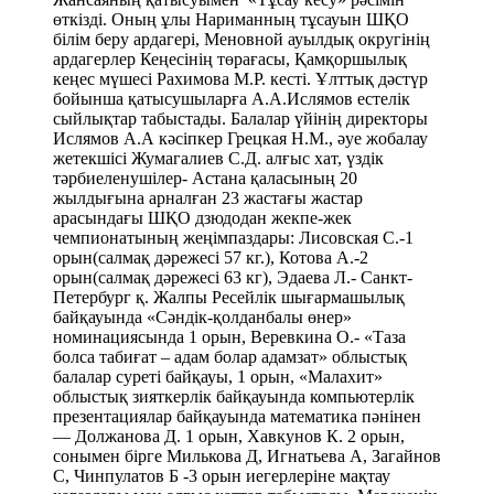
орын(салмақ дәрежесі 57 кг.), Котова А.-2
орын(салмақ дәрежесі 63 кг), Эдаева Л.- Санкт-
Петербург қ. Жалпы Ресейлік шығармашылық
байқауында «Сәндік-қолданбалы өнер»
номинациясында 1 орын, Веревкина О.- «Таза
болса табиғат – адам болар адамзат» облыстық
балалар суреті байқауы, 1 орын, «Малахит»
облыстық зияткерлік байқауында компьютерлік
презентациялар байқауында математика пәнінен
— Должанова Д. 1 орын, Хавкунов К. 2 орын,
сонымен бірге Милькова Д, Игнатьева А, Загайнов
С, Чинпулатов Б -3 орын иегерлеріне мақтау
қағаздары мен алғыс хаттар табыстады. Мерекенің
екінші бөлімінде Катон-Қарағай ауданының
Ұлттық саябақ мамандары Сарсенова А.М және
Муратова А.М. және мереке қонақтарының
қатысуымен қылқан жапырақты ағаштар егілді,
Жас техниктер станцасы үйірмесінің оқытушысы
Жумагалиев С.Д. жетекшілігімен әуе
жобалаушылар-балалар үйінің
тәрбиеленушілерінің үлгілі көрсетілімі өтті,
сонымен қатар дәстүрлі ұлттық ойындар
ойнатылды: айғайлау, ысқыру байқаулары, гір
көтеру, арқан тарту, қол күресі. Мерекеде ұлттық