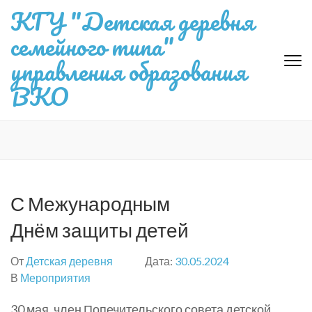
Перейти
КГУ "Детская деревня
к
семейного типа"
содержимому
(нажмите
управления образования
Enter)
ВКО
С Межународным
Днём защиты детей
От
Детская деревня
Дата:
30.05.2024
В
Мероприятия
30 мая, член Попечительского совета детской