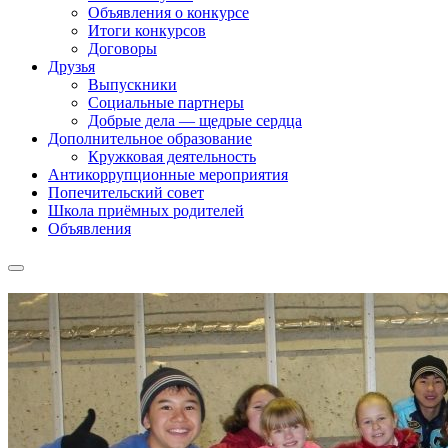
Объявления о конкурсе
Итоги конкурсов
Договоры
Друзья
Выпускники
Социальные партнеры
Добрые дела — щедрые сердца
Дополнительное образование
Кружковая деятельность
Антикоррупционные мероприятия
Попечительский совет
Школа приёмных родителей
Объявления