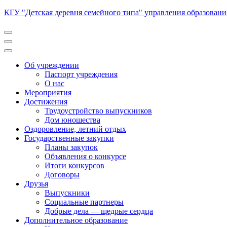
Перейти
КГУ "Детская деревня семейного типа" управления образован
к
содержимому
(нажмите
Enter)
Об учреждении
Паспорт учреждения
О нас
Мероприятия
Достижения
Трудоустройство выпускников
Дом юношества
Оздоровление, летний отдых
Государственные закупки
Планы закупок
Объявления о конкурсе
Итоги конкурсов
Договоры
Друзья
Выпускники
Социальные партнеры
Добрые дела — щедрые сердца
Дополнительное образование