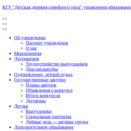
Перейти
КГУ "Детская деревня семейного типа" управления образован
к
содержимому
(нажмите
Enter)
Об учреждении
Паспорт учреждения
О нас
Мероприятия
Достижения
Трудоустройство выпускников
Дом юношества
Оздоровление, летний отдых
Государственные закупки
Планы закупок
Объявления о конкурсе
Итоги конкурсов
Договоры
Друзья
Выпускники
Социальные партнеры
Добрые дела — щедрые сердца
Дополнительное образование