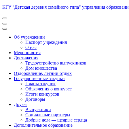
Перейти
КГУ "Детская деревня семейного типа" управления образован
к
содержимому
(нажмите
Enter)
Об учреждении
Паспорт учреждения
О нас
Мероприятия
Достижения
Трудоустройство выпускников
Дом юношества
Оздоровление, летний отдых
Государственные закупки
Планы закупок
Объявления о конкурсе
Итоги конкурсов
Договоры
Друзья
Выпускники
Социальные партнеры
Добрые дела — щедрые сердца
Дополнительное образование