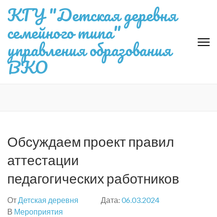
Перейти
КГУ "Детская деревня
к
семейного типа"
содержимому
(нажмите
управления образования
Enter)
ВКО
Обсуждаем проект правил
аттестации
педагогических работников
От
Детская деревня
Дата:
06.03.2024
В
Мероприятия