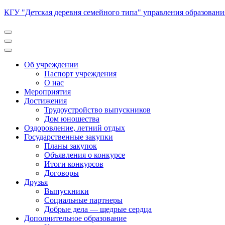
Перейти
КГУ "Детская деревня семейного типа" управления образован
к
содержимому
(нажмите
Enter)
Об учреждении
Паспорт учреждения
О нас
Мероприятия
Достижения
Трудоустройство выпускников
Дом юношества
Оздоровление, летний отдых
Государственные закупки
Планы закупок
Объявления о конкурсе
Итоги конкурсов
Договоры
Друзья
Выпускники
Социальные партнеры
Добрые дела — щедрые сердца
Дополнительное образование