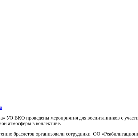
я
па» УО ВКО проведены мероприятия для воспитанников с участи
ной атмосферы в коллективе.
летению браслетов организовали сотрудники ОО «Реабилитацион