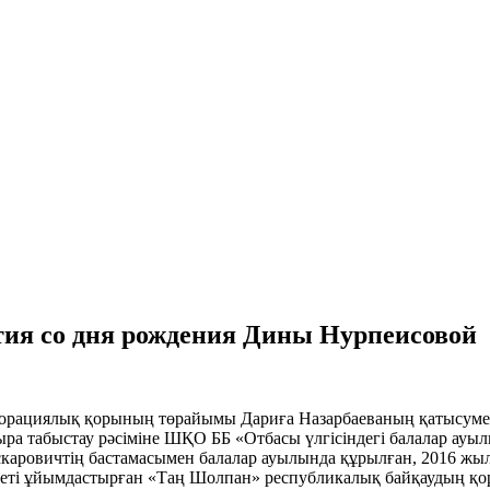
тия со дня рождения Дины Нурпеисовой
орациялық қорының төрайымы Дариға Назарбаеваның қатысумен
ыра табыстау рәсіміне ШҚО ББ «Отбасы үлгісіндегі балалар а
аровичтің бастамасымен балалар ауылында құрылған, 2016 жыл
еті ұйымдастырған «Таң Шолпан» республикалық байқаудың қор