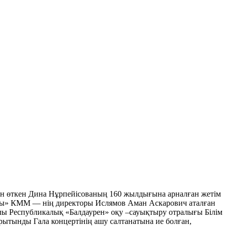
 өткен Дина Нұрпейісованың 160 жылдығына арналған жетім
уылы» КММ — нің директоры Ислямов Аман Аскарович аталған
ы Республикалық «Балдаурен» оқу –сауықтыру отралығы Білім
ытынды Гала концертінің ашу салтанатына ие болған,