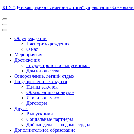
Перейти
КГУ "Детская деревня семейного типа" управления образован
к
содержимому
(нажмите
Enter)
Об учреждении
Паспорт учреждения
О нас
Мероприятия
Достижения
Трудоустройство выпускников
Дом юношества
Оздоровление, летний отдых
Государственные закупки
Планы закупок
Объявления о конкурсе
Итоги конкурсов
Договоры
Друзья
Выпускники
Социальные партнеры
Добрые дела — щедрые сердца
Дополнительное образование