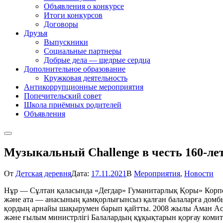
Объявления о конкурсе
Итоги конкурсов
Договоры
Друзья
Выпускники
Социальные партнеры
Добрые дела — щедрые сердца
Дополнительное образование
Кружковая деятельность
Антикоррупционные мероприятия
Попечительский совет
Школа приёмных родителей
Объявления
Музыкальный Challenge в честь 160-ле
От
Детская деревня
Дата:
17.11.2021
В
Мероприятия
,
Новости
Нұр — Сұлтан қаласында «Дегдар» Гуманитарлық Қоры» Корп
және ата — анасының қамқорлығынсыз қалған балаларға домб
қордың арнайы шақырумен барып қайтты. 2008 жылы Аман Аск
және ғылым министрлігі Балалардың құқықтарын қорғау комит