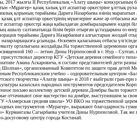
 2017 жылғы ІІ Республикалық «Алату шыңы» конкурсының бас 
тын «Мұрагер» қазақ халық ұлт аспаптар оркестріне ұлттық рухан
иялық қорының төрайымы Дариға Назарбаева өзінің марапатын 
 қазақ ұлт аспаптар оркестрінің мүшелеріне және әр отбасына 
лт аспаптар оркестрі жаңа қабылдаған домбыраларымен өздері 
ң ашылу салтанатында білім беріп отырған ұстаздарына өз өнерл
орация төрайымы Дариға Назарбаеваға алғыстарын жолдай оты
азарларыңызға ұсынады. Өскемен қаласының отбасы үлгісіндегі
демалту орталығына жолдайды.На торжественной церемонии ор
посвященной 160 — летию Дины Нурпеисовой в г. Нур – Султан,
ю присутствовал директор КГУ «Детская деревня семейного тип
иативе Амана Аскаровича, в составе представителей дети разны
 Шолпан», организованный Комитетом по защите прав детей Мини
анным Республиканским учебно – оздоровительным центром «Бал
детского творчества «Алатау шыңы» и 2018 г выйграли гран-при 
 культуры казахских народных инструментов председателем Ко
венное письмо коллективу детской деревни.Домбры были торжес
ые оттачивают свое мастерство на домбре, выступившим за сво
ГУ «Ахмерская средняя школа» УО ВКО на торжественной церем
ародных инструментов «Мурагер», выражают благодарность гума
» Курмангазы Сагырбаева учителя Дины Нурпеисовой. Так же п
но-досуговому центру города Костанай.