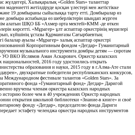
жүлдегері, Халықаралық «Golden Stars» таланттар
и мәдениетті жетілдіруде қосқан үлестері мен жетістікке
және 19 домбыраны сыйылыққа тарту етті. Домбыралар өз
және домбыра аспабында өз шеберліктерін шыңдап жүрген
білім алатын ШҚО ББ «Ахмер орта мектебі»КММ -де өткен
ерін көрсетті. «Мұрагер» ұлт аспаптар оркестрінің мүшелері
рып, күйшінің ұстазы Құрманғазы Сағырбаевтың
 балалар ауылы «Мұрагер» халық аспаптар оркестрі
ганизованной Корпоративным фондом «Дегдар» Гуманитарный
 вручения музыкального инструмента домбры детям — сиротам
а» УО ВКО Ислямов Аман Аскарович. Оркестр казахских
х национальностей, 2016 году удостоились открыть
стерства образования и науки, 2015 году в г.Алма-Ате стали
даурен», двухкратные победители республиканских конкурсов,
на Международном фестивале талантов «Golden Stars». За
рпоративного фонда «Гуманитарный фонд» Дегдар» Даригой
твенно вручены членам оркестра казахских народных
ю историю более чем в 40 учреждениях Оркестр народных
онии открытия школьной библиотеки «Знание-в книге» и своё
нитарному фонду «Дегдар», председателю фонда Дариги
ередает эстафету челенджа оркестра народных инструментов