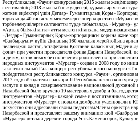
Республикалық «Рауан»конкурсының 2015 жылғы жеңімпаздары,
фестивалінің 2018 жылғы бас жүлдегері, құрамы әр ұлттан тұра
жеткен еңбектері үшін Дегдар» Гуманитарлық Қоры» Корпорац
тарихында 40 тан астам мекемелерге өнер көрсеткен «Мұрагер»
тәрбиеленушілерге салтанатты түрде табысталды. «Мурагер» ұ
«Артық білім-кітапта» атты мектеп кітапхана модернизациясыны
«Дегдар» Гуманитарлық Қоры»корпорациясы қорына және корп
«Балбырауын» күйін Динаның 160 жылдық мерейтойына арнап н
челленджді бастап, эстафетаны Қостанай қаласының Мәдени-
фонд» при участии председателя фонда Дариги Назарбаевой, 
и детям, оставшимся без попечения родителей по приглашени
народных инструментов «Мурагер» создан в 2008 году по иниц
заключительный Гала концерт республиканского конкурса «Таң
победителями республиканского конкурса «Рауан», организов
2017 году обладатели гран-при II Республиканского конкурса 
заслуги и вклад в совершенствование национальной духовной
Назарбаевой было вручено 19 мастеровых домбр и благодарст
инструментов «Мурагер» каждой семье и воспитанникам, котор
инструментов «Мурагер» с новыми домбрами участвовали в К
искусство они адресовали своим педагогам.Члены оркестра н
Назарбаевой и представляет вашему вниманию кюй «Балбрауын
«Мурагер» детской деревни города Усть-Каменогорск, Культур