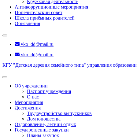
Кружковая деятельность
Антикоррупционные мероприятия
Попечительский совет
Школа приёмных родителей
Объявления
vko_dd@mail.ru
vko_dd@mail.ru
КГУ "Детская деревня семейного типа" управления образован
Об учреждении
Паспорт учреждения
О нас
Мероприятия
Достижения
Трудоустройство выпускников
Дом юношества
Оздоровление, летний отдых
Государственные закупки
Планы закупок