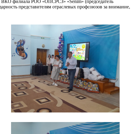
ива ВКО филиала РОО «ОПСРСЗ» «Senim» (председатель
одарность представителям отраслевых профсоюзов за внимание,