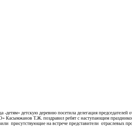
дца -детям» детскую деревню посетила делегация председателей
» Касымжанов Т.Ж. поздравил ребят с наступающим праздником,
авили присутствующие на встрече представители отраслевых п