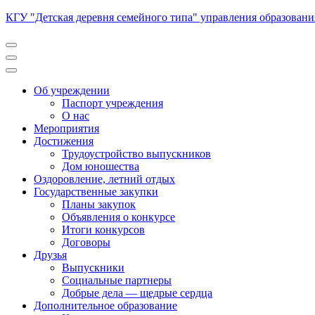
Перейти
КГУ "Детская деревня семейного типа" управления образован
к
содержимому
(нажмите
Enter)
Об учреждении
Паспорт учреждения
О нас
Мероприятия
Достижения
Трудоустройство выпускников
Дом юношества
Оздоровление, летний отдых
Государственные закупки
Планы закупок
Объявления о конкурсе
Итоги конкурсов
Договоры
Друзья
Выпускники
Социальные партнеры
Добрые дела — щедрые сердца
Дополнительное образование