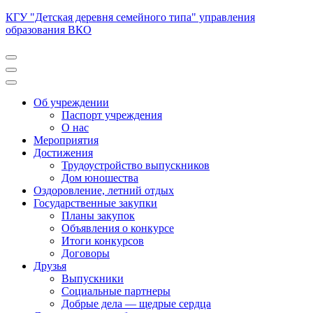
Перейти
КГУ "Детская деревня семейного типа" управления
к
образования ВКО
содержимому
(нажмите
Enter)
Об учреждении
Паспорт учреждения
О нас
Мероприятия
Достижения
Трудоустройство выпускников
Дом юношества
Оздоровление, летний отдых
Государственные закупки
Планы закупок
Объявления о конкурсе
Итоги конкурсов
Договоры
Друзья
Выпускники
Социальные партнеры
Добрые дела — щедрые сердца