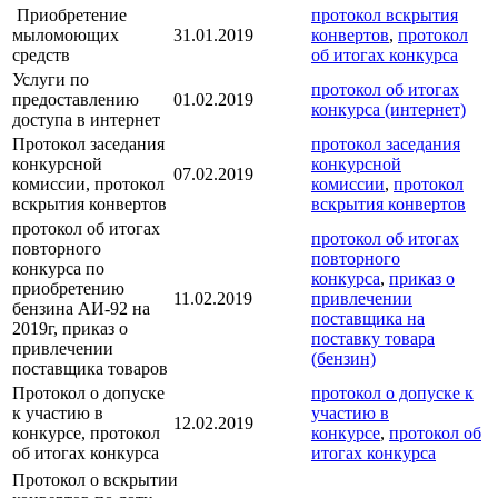
Приобретение
протокол вскрытия
мыломоющих
31.01.2019
конвертов
,
протокол
средств
об итогах конкурса
Услуги по
протокол об итогах
предоставлению
01.02.2019
конкурса (интернет)
доступа в интернет
Протокол заседания
протокол заседания
конкурсной
конкурсной
07.02.2019
комиссии, протокол
комиссии
,
протокол
вскрытия конвертов
вскрытия конвертов
протокол об итогах
протокол об итогах
повторного
повторного
конкурса по
конкурса
,
приказ о
приобретению
11.02.2019
привлечении
бензина АИ-92 на
поставщика на
2019г, приказ о
поставку товара
привлечении
(бензин)
поставщика товаров
Протокол о допуске
протокол о допуске к
к участию в
участию в
12.02.2019
конкурсе, протокол
конкурсе
,
протокол об
об итогах конкурса
итогах конкурса
Протокол о вскрытии