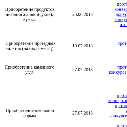
прот
Приобретение продуктов
конве
питания :сливки(сухие),
25.06.2018
допус
кумыс
конку
ито
Приобретение проездных
прот
10.07.2018
билетов (на июль месяц)
Приобретение каменного
прот
27.07.2018
угля
конкурса
прот
конверто
прото
Приобретение школьной
27.07.2018
формы
конкурсе
прот