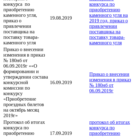
конкурса по
конкурса по
приобретению
приобретению
каменного угля,
каменного угля на
19.08.2019
приказ о
2019 год,
приказ о
привлечении
привлечении
поставщика на
поставщика на
поставку товара-
поставку товара-
каменного угля
каменного угля
Приказ о внесении
изменения в приказ
№ 180нб от
06.09.2019г ««О
формировании и
Приказ о внесении
утверждении состава
изменения в приказ
конкурсной
16.09.2019
№ 180нб от
комиссии по
06.09.2019г
конкурсу
«Приобретение
проездных билетов
на октябрь месяц
2019г»
Протокол об итогах
протокол об итогах
конкурса по
конкурса по
приобретению
17.09.2019
приобретению