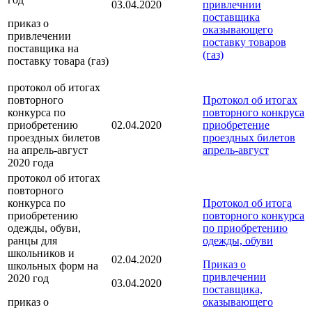
03.04.2020
привлечнии
поставщика
приказ о
оказывающего
привлечении
поставку товаров
поставщика на
(газ)
поставку товара (газ)
протокол об итогах
повторного
Протокол об итогах
конкурса по
повторного конкруса
приобретению
02.04.2020
приобретение
проездных билетов
проездных билетов
на апрель-август
апрель-август
2020 года
протокол об итогах
повторного
конкурса по
Протокол об итога
приобретению
повторного конкурса
одежды, обуви,
по приобретению
ранцы для
одежды, обуви
школьников и
02.04.2020
Приказ о
школьных форм на
привлечении
2020 год
03.04.2020
поставщика,
приказ о
оказывающего