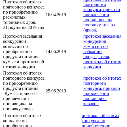
Протокол об итогах
повторного
повторного конкурса
конкурса,
приказ о
по приобретению
16.04.2019
привлечении
расколотых
поставщика
на
топливных дров,
поставку товара
31,5кубм на 2019 год
(дрова)
Протокол заседания
протокол заседания
конкурсной
конкурсной
комиссии по
комиссии об
приобретению
14.06.2019
избрании
продукта питания-
председателя
,
кумыс и протокол об
протокол об итогах
итогах конкурса.
конкурса
Протокол об итогах
повторного конкурса
протокол об итогах
по приобретению
повторного
продукта питания
конкурса
, приказ о
25.06.2019
-Кумыс; приказ о
привлечении
привлечении
поставщика
поставщика на
товаров
.
поставку товара.
Протокол об итогах
протокол об итогах
конкурса по
конкурса по
приобретению
приобретению