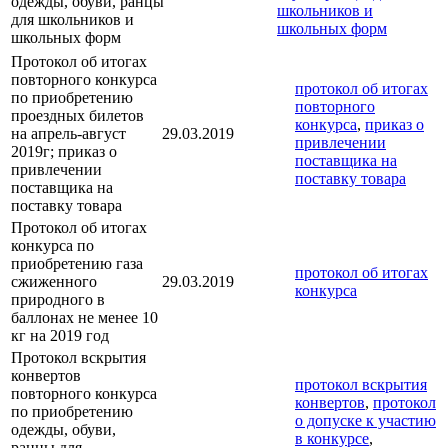
одежды, обуви, ранцы
школьников и
для школьников и
школьных форм
школьных форм
Протокол об итогах
повторного конкурса
протокол об итогах
по приобретению
повторного
проездных билетов
конкурса
,
приказ о
на апрель-август
29.03.2019
привлечении
2019г; приказ о
поставщика на
привлечении
поставку товара
поставщика на
поставку товара
Протокол об итогах
конкурса по
приобретению газа
протокол об итогах
сжиженного
29.03.2019
конкурса
природного в
баллонах не менее 10
кг на 2019 год
Протокол вскрытия
конвертов
протокол вскрытия
повторного конкурса
конвертов
,
протокол
по приобретению
о допуске к участию
одежды, обуви,
в конкурсе
,
ранцы для