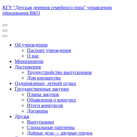
Перейти
КГУ "Детская деревня семейного типа" управления
к
образования ВКО
содержимому
(нажмите
Enter)
Об учреждении
Паспорт учреждения
О нас
Мероприятия
Достижения
Трудоустройство выпускников
Дом юношества
Оздоровление, летний отдых
Государственные закупки
Планы закупок
Объявления о конкурсе
Итоги конкурсов
Договоры
Друзья
Выпускники
Социальные партнеры
Добрые дела — щедрые сердца