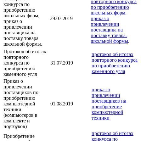
повторного конкурса
конкурса по
по приобретению
приобретению
школьных форм,
школьных форм,
29.07.2019
приказ о
приказ о
привлечении
привлечении
поставщика на
поставщика на
поставку товара-
поставку товара-
школьной формы
.
школьной формы.
Протокол об итогах
протокол об итогах
повторного
повторного конкурса
конкурса по
31.07.2019
по приобретению
приобретению
каменного угля
каменного угля
Приказ о
привлечении
приказ о
поставщиков по
привлечении
приобретению
поставщиков на
компьютерной
01.08.2019
приобретение
техники
компьютерной
(компьютеров в
техники
комплекте и
ноутбуков)
протокол об итогах
Приобретение
конкурса по