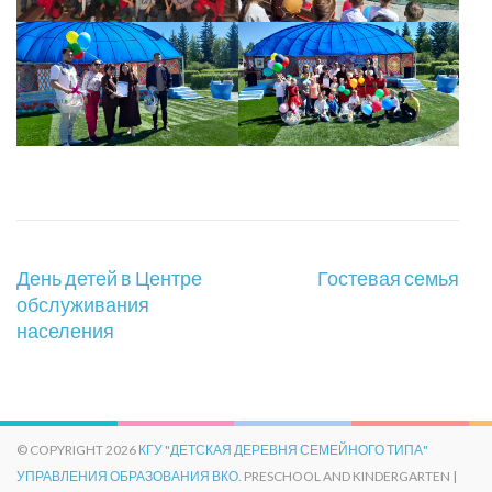
Навигация
День детей в Центре
Гостевая семья
по
обслуживания
записям
населения
© COPYRIGHT 2026
КГУ "ДЕТСКАЯ ДЕРЕВНЯ СЕМЕЙНОГО ТИПА"
УПРАВЛЕНИЯ ОБРАЗОВАНИЯ ВКО
. PRESCHOOL AND KINDERGARTEN |