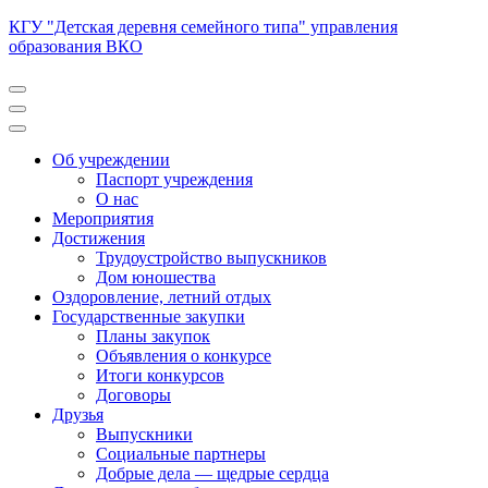
Перейти
КГУ "Детская деревня семейного типа" управления
к
образования ВКО
содержимому
(нажмите
Enter)
Об учреждении
Паспорт учреждения
О нас
Мероприятия
Достижения
Трудоустройство выпускников
Дом юношества
Оздоровление, летний отдых
Государственные закупки
Планы закупок
Объявления о конкурсе
Итоги конкурсов
Договоры
Друзья
Выпускники
Социальные партнеры
Добрые дела — щедрые сердца