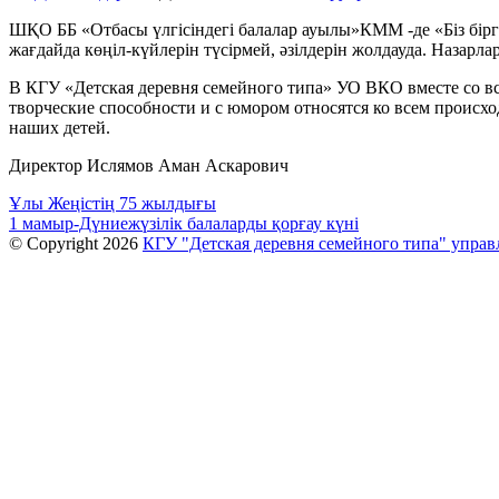
ШҚО ББ «Отбасы үлгісіндегі балалар ауылы»КММ -де «Біз біргем
жағдайда көңіл-күйлерін түсірмей, әзілдерін жолдауда. Наза
В КГУ «Детская деревня семейного типа» УО ВКО вместе со вс
творческие способности и с юмором относятся ко всем проис
наших детей.
Директор Ислямов Аман Аскарович
Навигация
Ұлы Жеңістің 75 жылдығы
1 мамыр-Дүниежүзілік балаларды қорғау күні
по
© Copyright 2026
КГУ "Детская деревня семейного типа" упра
записям