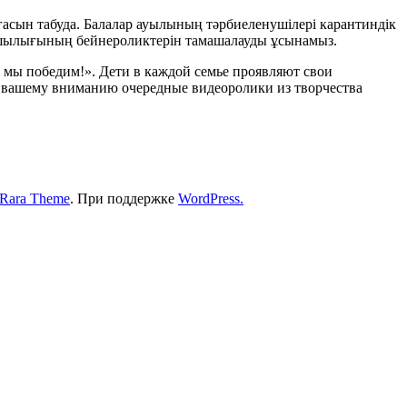
лғасын табуда. Балалар ауылының тәрбиеленушілері карантиндік
рмашылығының бейнероликтерін тамашалауды ұсынамыз.
 мы победим!». Дети в каждой семье проявляют свои
м вашему вниманию очередные видеоролики из творчества
Rara Theme
. При поддержке
WordPress.