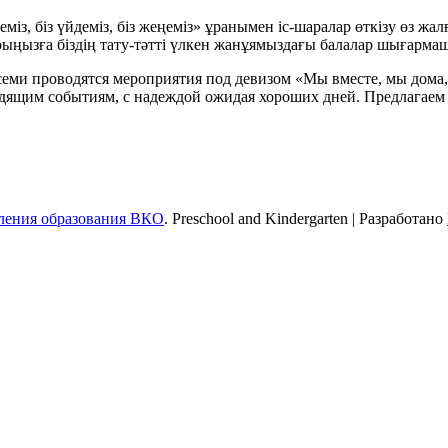
із, біз үйдеміз, біз жеңеміз» ұранымен іс-шаралар өткізу өз жа
рларыңызға біздің тату-тәтті үлкен жанұямыздағы балалар шыға
еми проводятся мероприятия под девизом «Мы вместе, мы дома,
ходящим событиям, с надеждой ожидая хороших дней. Предлагае
вления образования ВКО
. Preschool and Kindergarten | Разработано