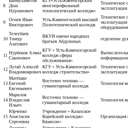
Баймухаметов
КГУ»Усть-Кменогорский
Техническое 
8
Диас
многопрофильный
эксплатуация
Нурланович
технологический колледж»
Техническое 
Огнев Иван
Усть-Каменогоский высший
9
эксплатуация
Викторович
Политехнический колледж
оборудования 
Телеубаев
ВКУИ имени народных
10
Тимур
отделение ду
братьев Абдулиных
Азатович
КГУ » Усть-Каменогорский
Нурбеков Алмаз
Вычислительн
11
колледж сферы
Сакенович
информационн
обслуживания»
Лутай Алексей
КГУ » Усть-Каменогорский
Техническое 
12
Владимимрович
колледж строительства»
эксплатуация
Матёшко
Восточно технико —
13
Евгений
Технология м
гуманитарный колледж
Евгеньевич
Марилов
Восточно технико —
14
Владислав
Технология м
гуманитарный колледж
Ильич
Юрченко
Учреждение » Казахское
15
Анастасия
Корейский колледж»
Организация 
Сергеевна
Квансон»
Лазарева
Учреждение » Казахское