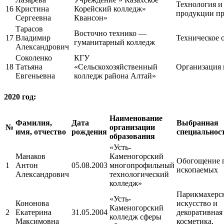
Технология и
16
Кристина
Корейский колледж»
продукции пр
Сергеевна
Квансон»
Тарасов
Восточно технико —
17
Владимир
Техническое 
гуманитарный колледж
Александрович
Соколенко
КГУ
18
Татьяна
«Сельскохозяйственный
Организация 
Евгеньевна
колледж района Алтай»
2020 год:
Наименование
Фамилия,
Дата
Выбранная
№
организации
имя, отчество
рождения
специальност
образования
«Усть-
Манаков
Каменогорский
Обогощение 
1
Антон
05.08.2003
многопрофильный
ископаемых
Александрович
технологический
колледж»
Парикмахерс
«Усть-
Кононова
искусство и
Каменогорский
2
Екатерина
31.05.2004
декоративная
колледж сферы
Максимовна
косметика,