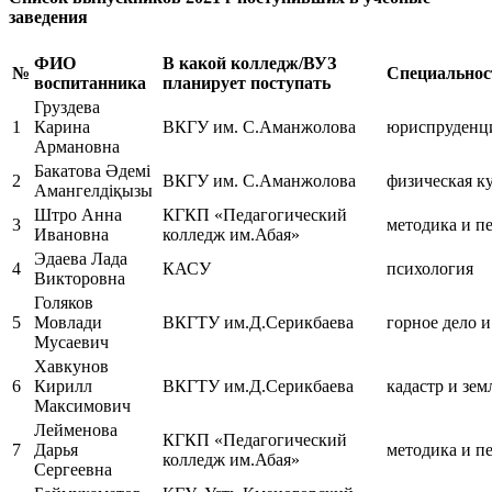
заведения
ФИО
В какой колледж/ВУЗ
№
Специальнос
воспитанника
планирует поступать
Груздева
1
Карина
ВКГУ им. С.Аманжолова
юриспруденц
Армановна
Бакатова Әдемі
2
ВКГУ им. С.Аманжолова
физическая ку
Амангелдіқызы
Штро Анна
КГКП «Педагогический
3
методика и п
Ивановна
колледж им.Абая»
Эдаева Лада
4
КАСУ
психология
Викторовна
Голяков
5
Мовлади
ВКГТУ им.Д.Серикбаева
горное дело 
Мусаевич
Хавкунов
6
Кирилл
ВКГТУ им.Д.Серикбаева
кадастр и зем
Максимович
Лейменова
КГКП «Педагогический
7
Дарья
методика и п
колледж им.Абая»
Сергеевна