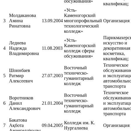
обсуживания»
квалификац;
«Усть-
Молдаканова
Каменогорский
3
Амина
13.09.2004
многопрофильный
Организация 
Ринатовна
технологический
колледж»
Парикмахерс
«Усть-
Леднева
искусство и
Каменогорский
4
Надежда
11.08.2003
декоративная
колледж сферы
Владимировна
косметика,
обсуживания»
квалификац;
Техническое
Восточный
Шоинбаев
обслуживание
техническо-
5
Ратмир
27.07.2003
и эксплуатац
гуманитарный
Алексеевич
автомобильн
колледж
транспорта
Техническое
Восточный
Воротников
обслуживание
техническо-
6
Данил
21.01.2004
и эксплуатац
гуманитарный
Александрович
автомобильн
колледж
транспорта
Бакатова
Колледж им. К.
7
Ақбота
09.04.2005
Организация
Нургалиева
Амангелдіқызы