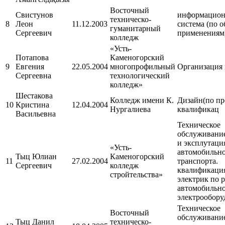
Восточный
Свистунов
информацион
техническо-
8
Леон
11.12.2003
система (по о
гуманитарный
Сергеевич
применениям
колледж
«Усть-
Потапова
Каменогорский
9
Евгения
22.05.2004
многопрофильный
Организация
Сергеевна
технологический
колледж»
Шестакова
Колледж имени К.
Дизайн(по п
10
Кристина
12.04.2004
Нургалиева
квалификац
Васильевна
Техническое
обслуживани
и эксплутаци
«Усть-
автомобильн
Тыц Юлиан
Каменогорский
11
27.02.2004
транспорта.
Сергеевич
колледж
квалификаци
стройтельства»
электрик по 
автомобильн
электрообору
Техническое
Восточный
обслуживание
Тыц Данил
техническо-