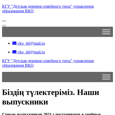
Перейти
КГУ "Детская деревня семейного типа" управления
к
образования ВКО
содержимому
(нажмите
Enter)
vko_dd@mail.ru
vko_dd@mail.ru
КГУ "Детская деревня семейного типа" управления
образования ВКО
Біздің түлектеріміз. Наши
выпускники
Список выпускников 2021 г поступивших в учебные