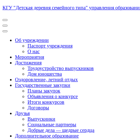
Перейти
КГУ "Детская деревня семейного типа" управления образован
к
содержимому
(нажмите
Enter)
Об учреждении
Паспорт учреждения
О нас
Мероприятия
Достижения
Трудоустройство выпускников
Дом юношества
Оздоровление, летний отдых
Государственные закупки
Планы закупок
Объявления о конкурсе
Итоги конкурсов
Договоры
Друзья
Выпускники
Социальные партнеры
Добрые дела — щедрые сердца
Дополнительное образование