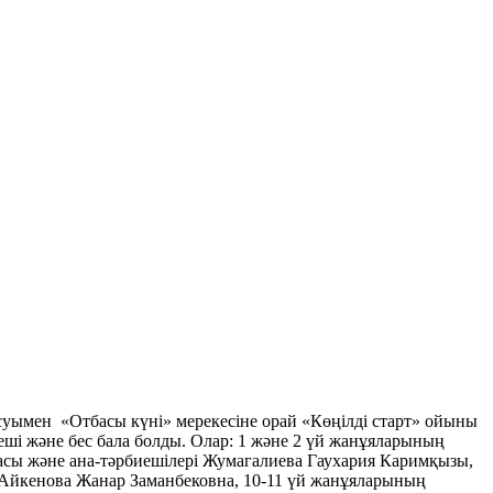
суымен «Отбасы күні» мерекесіне орай «Көңілді старт» ойыны
иеші және бес бала болды. Олар: 1 және 2 үй жанұяларының
сы және ана-тәрбиешілері Жумагалиева Гаухария Каримқызы,
Айкенова Жанар Заманбековна, 10-11 үй жанұяларының