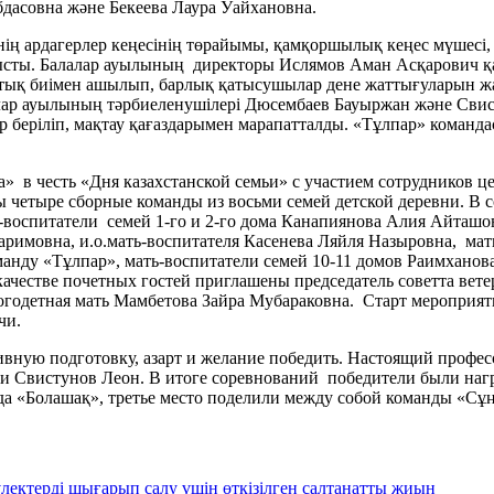
дасовна және Бекеева Лаура Уайхановна.
ің ардагерлер кеңесінің төрайымы, қамқоршылық кеңес мүшесі, 
ысты. Балалар ауылының директоры Ислямов Аман Асқарович қа
тық биімен ашылып, барлық қатысушылар дене жаттығуларын жа
алар ауылының тәрбиеленушілері Дюсембаев Бауыржан және Свис
беріліп, мақтау қағаздарымен марапатталды. «Тұлпар» команда
а» в честь «Дня казахстанской семьи» с участием сотрудников
четыре сборные команды из восьми семей детской деревни. В с
-воспитатели семей 1-го и 2-го дома Канапиянова Алия Айташов
аримовна, и.о.мать-воспитателя Касенева Ляйля Назыровна, ма
нду «Тұлпар», мать-воспитатели семей 10-11 домов Раимханова
ачестве почетных гостей приглашены председатель советта вете
огодетная мать Мамбетова Зайра Мубараковна. Старт мероприя
чи.
ю подготовку, азарт и желание победить. Настоящий професси
 и Свистунов Леон. В итоге соревнований победители были на
нда «Болашақ», третье место поделили между собой команды «Сұ
ектерді шығарып салу үшін өткізілген салтанатты жиын