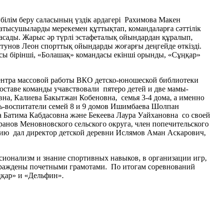
білім беру саласының үздік ардагері Рахимова Макен
тысушыларды мерекемен құттықтап, командаларға сәттілік
сады. Жарыс әр түрлі эстафеталық ойындардан құралып,
тунов Леон спорттық ойындарды жоғарғы деңгейде өткізді.
сы бірінші, «Болашақ» командасы екінші орынды, «Сұңқар»
 центра массовой работы ВКО детско-юношеской библиотеки
оставе команды учавствовали пятеро детей и две мамы-
на, Калиева Бакытжан Кобеновна, семья 3-4 дома, а именно
ть-воспитатели семей 8 и 9 домов Ишимбаева Шолпан
 Батима Кабдасовна және Бекеева Лаура Уайхановна со своей
ранов Меновновского сельского округа, член попечительского
тию дал директор детской деревни Ислямов Аман Аскарович,
онализм и знание спортивных навыков, в организации игр,
граждены почетными грамотами. По итогам соревнований
ңқар» и «Дельфин».