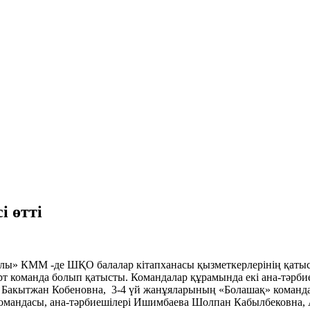
і өтті
уылы» КММ -де ШҚО балалар кітапханасы қызметкерлерінің қаты
 төрт команда болып қатысты. Командалар құрамында екі ана-тәрб
Бакытжан Кобеновна, 3-4 үй жанұяларының «Болашақ» команда
омандасы, ана-тәрбиешілері Ишимбаева Шолпан Кабылбековна, 