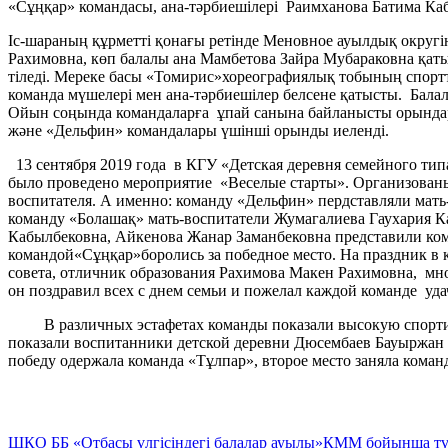
«Сұңқар» командасы, ана-тәрбиешілері Раимханова Батима Каб
Іс-шараның құрметті қонағы ретінде Меновное ауылдық округін
Рахимовна, көп балалы ана Мамбетова Зайра Мубараковна қат
тіледі. Мереке басы «Томирис»хореографиялық тобының спорт
команда мүшелері мен ана-тәрбиешілер белсене қатысты. Бал
Ойын соңында командаларға ұпай санына байланысты орындар 
және «Дельфин» командалары үшінші орынды иеленді.
13 сентября 2019 года в КГУ «Детская деревня семейного тип
было проведено мероприятие «Веселые старты». Организованы 
воспитателя. А именно: команду «Дельфин» пердставляли мать
команду «Болашақ» мать-воспитатели Жумагалиева Гаухария К
Кабылбековна, Айкенова Жанар Заманбековна представили кома
командой«Сұңқар»боролись за победное место. На праздник в к
совета, отличник образования Рахимова Макен Рахимовна, мн
он поздравил всех с днем семьи и пожелал каждой команде уда
В различных эстафетах команды показали высокую спортивну
показали воспитанники детской деревни Дюсембаев Бауыржан
победу одержала команда «Тұлпар», второе место заняла кома
Навигация
ШҚО ББ «Отбасы үлгісіндегі балалар ауылы»КММ бойынша түл