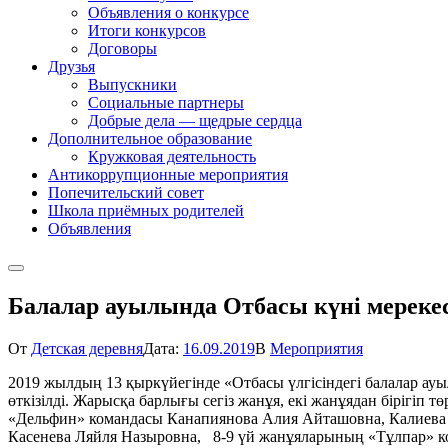
Объявления о конкурсе
Итоги конкурсов
Договоры
Друзья
Выпускники
Социальные партнеры
Добрые дела — щедрые сердца
Дополнительное образование
Кружковая деятельность
Антикоррупционные мероприятия
Попечительский совет
Школа приёмных родителей
Объявления
Балалар ауылында Отбасы күні мерекес
От
Детская деревня
Дата:
16.09.2019
В
Мероприятия
2019 жылдың 13 қыркүйегінде «Отбасы үлгісіндегі балалар а
өткізілді. Жарысқа барлығы сегіз жанұя, екі жанұядан бірігіп
«Дельфин» командасы Канапиянова Алия Айташовна, Калиева 
Касенева Ляйля Назыровна, 8-9 үй жанұяларының «Тұлпар» к