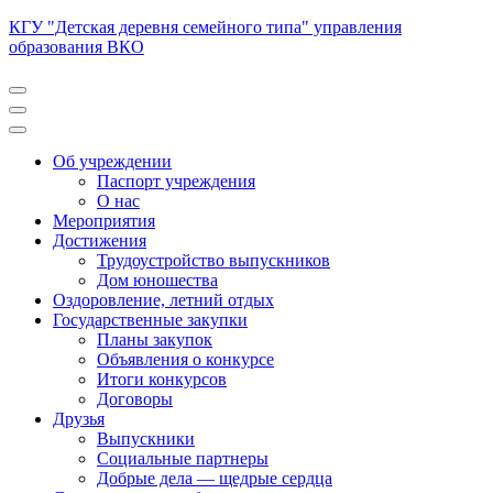
Перейти
КГУ "Детская деревня семейного типа" управления
к
образования ВКО
содержимому
(нажмите
Enter)
Об учреждении
Паспорт учреждения
О нас
Мероприятия
Достижения
Трудоустройство выпускников
Дом юношества
Оздоровление, летний отдых
Государственные закупки
Планы закупок
Объявления о конкурсе
Итоги конкурсов
Договоры
Друзья
Выпускники
Социальные партнеры
Добрые дела — щедрые сердца